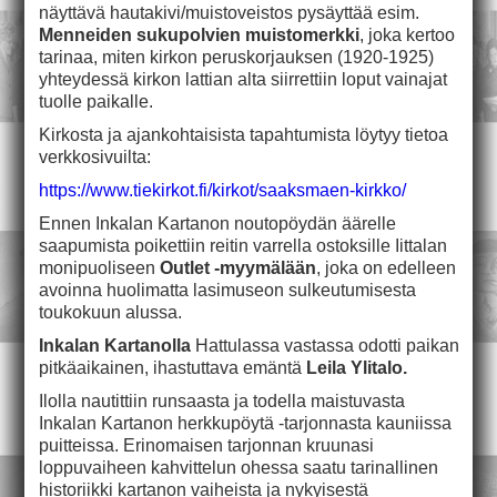
näyttävä hautakivi/muistoveistos pysäyttää esim.
Menneiden sukupolvien muistomerkki
, joka kertoo
tarinaa, miten kirkon peruskorjauksen (1920-1925)
yhteydessä kirkon lattian alta siirrettiin loput vainajat
tuolle paikalle.
Kirkosta ja ajankohtaisista tapahtumista löytyy tietoa
verkkosivuilta:
https://www.tiekirkot.fi/kirkot/saaksmaen-kirkko/
Ennen Inkalan Kartanon noutopöydän äärelle
saapumista poikettiin reitin varrella ostoksille Iittalan
monipuoliseen
Outlet -myymälään
, joka on edelleen
avoinna huolimatta lasimuseon sulkeutumisesta
toukokuun alussa.
Inkalan Kartanolla
Hattulassa vastassa odotti paikan
pitkäaikainen, ihastuttava emäntä
Leila Ylitalo.
Ilolla nautittiin runsaasta ja todella maistuvasta
Inkalan Kartanon herkkupöytä -tarjonnasta kauniissa
puitteissa. Erinomaisen tarjonnan kruunasi
loppuvaiheen kahvittelun ohessa saatu tarinallinen
historiikki kartanon vaiheista ja nykyisestä