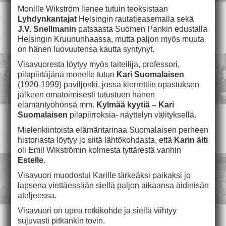
Monille Wikström lienee tutuin teoksistaan
Lyhdynkantajat
Helsingin rautatieasemalla sekä
J.V. Snellmanin
patsaasta Suomen Pankin edustalla
Helsingin Kruununhaassa, mutta paljon myös muuta
on hänen luovuutensa kautta syntynyt.
Visavuoresta löytyy myös taiteilija, professori,
pilapiirtäjänä monelle tutun
Kari Suomalaisen
(1920-1999) paviljonki, jossa kierrettiin opastuksen
jälkeen omatoimisesti tutustuen hänen
elämäntyöhönsä mm.
Kylmää kyytiä –
Kari
Suomalaisen
pilapiirroksia- näyttelyn välityksellä.
Mielenkiintoista elämäntarinaa Suomalaisen perheen
historiasta löytyy jo siitä lähtökohdasta, että
Karin äiti
oli Emil Wikströmin kolmesta tyttärestä vanhin
Estelle
.
Visavuori muodostui Karille tärkeäksi paikaksi jo
lapsena viettäessään siellä paljon aikaansa äidinisän
ateljeessa.
Visavuori on upea retkikohde ja siellä viihtyy
sujuvasti pitkänkin tovin.