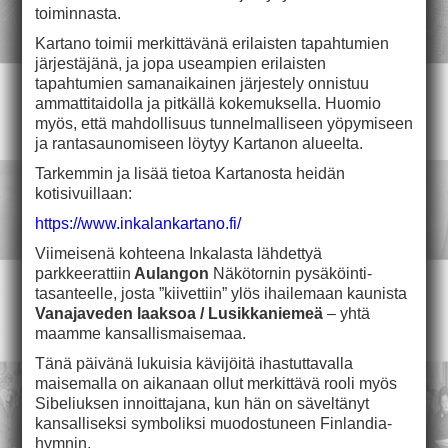
toiminnasta.
Kartano toimii merkittävänä erilaisten tapahtumien
järjestäjänä, ja jopa useampien erilaisten
tapahtumien samanaikainen järjestely onnistuu
ammattitaidolla ja pitkällä kokemuksella. Huomio
myös, että mahdollisuus tunnelmalliseen yöpymiseen
ja rantasaunomiseen löytyy Kartanon alueelta.
Tarkemmin ja lisää tietoa Kartanosta heidän
kotisivuillaan:
https://www.inkalankartano.fi/
Viimeisenä kohteena Inkalasta lähdettyä
parkkeerattiin
Aulangon
Näkötornin pysäköinti-
tasanteelle, josta ”kiivettiin” ylös ihailemaan kaunista
Vanajaveden laaksoa / Lusikkaniemeä
– yhtä
maamme kansallismaisemaa.
Tänä päivänä lukuisia kävijöitä ihastuttavalla
maisemalla on aikanaan ollut merkittävä rooli myös
Sibeliuksen innoittajana, kun hän on säveltänyt
kansalliseksi symboliksi muodostuneen Finlandia-
hymnin.