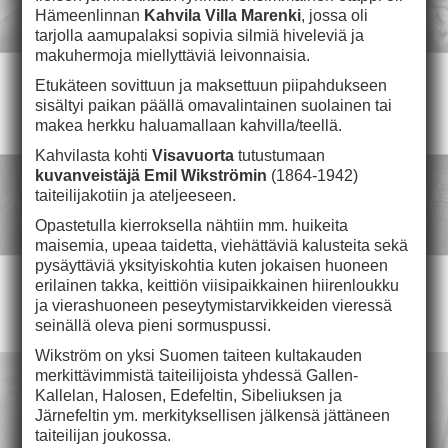
Hämeenlinnan
Kahvila Villa Marenki
, jossa oli
tarjolla aamupalaksi sopivia silmiä hiveleviä ja
makuhermoja miellyttäviä leivonnaisia.
Etukäteen sovittuun ja maksettuun piipahdukseen
sisältyi paikan päällä omavalintainen suolainen tai
makea herkku haluamallaan kahvilla/teellä.
Kahvilasta kohti
Visavuorta
tutustumaan
kuvanveistäjä Emil Wikströmin
(1864-1942)
taiteilijakotiin ja ateljeeseen.
Opastetulla kierroksella nähtiin mm. huikeita
maisemia, upeaa taidetta, viehättäviä kalusteita sekä
pysäyttäviä yksityiskohtia kuten jokaisen huoneen
erilainen takka, keittiön viisipaikkainen hiirenloukku
ja vierashuoneen peseytymistarvikkeiden vieressä
seinällä oleva pieni sormuspussi.
Wikström on yksi Suomen taiteen kultakauden
merkittävimmistä taiteilijoista yhdessä Gallen-
Kallelan, Halosen, Edefeltin, Sibeliuksen ja
Järnefeltin ym. merkityksellisen jälkensä jättäneen
taiteilijan joukossa.