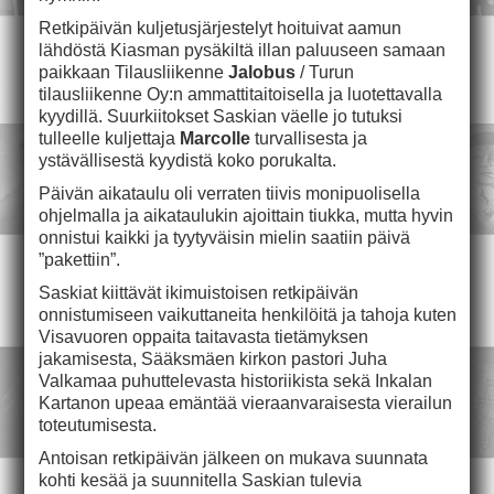
Retkipäivän kuljetusjärjestelyt hoituivat aamun
lähdöstä Kiasman pysäkiltä illan paluuseen samaan
paikkaan Tilausliikenne
Jalobus
/ Turun
tilausliikenne Oy:n ammattitaitoisella ja luotettavalla
kyydillä. Suurkiitokset Saskian väelle jo tutuksi
tulleelle kuljettaja
Marcolle
turvallisesta ja
ystävällisestä kyydistä koko porukalta.
Päivän aikataulu oli verraten tiivis monipuolisella
ohjelmalla ja aikataulukin ajoittain tiukka, mutta hyvin
onnistui kaikki ja tyytyväisin mielin saatiin päivä
”pakettiin”.
Saskiat kiittävät ikimuistoisen retkipäivän
onnistumiseen vaikuttaneita henkilöitä ja tahoja kuten
Visavuoren oppaita taitavasta tietämyksen
jakamisesta, Sääksmäen kirkon pastori Juha
Valkamaa puhuttelevasta historiikista sekä Inkalan
Kartanon upeaa emäntää vieraanvaraisesta vierailun
toteutumisesta.
Antoisan retkipäivän jälkeen on mukava suunnata
kohti kesää ja suunnitella Saskian tulevia