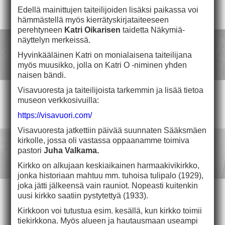
Edellä mainittujen taiteilijoiden lisäksi paikassa voi
hämmästellä myös kierrätyskirjataiteeseen
perehtyneen
Katri Oikarisen
taidetta Näkymiä-
näyttelyn merkeissä.
Hyvinkääläinen Katri on monialaisena taiteilijana
myös muusikko, jolla on Katri O -niminen yhden
naisen bändi.
Visavuoresta ja taiteilijoista tarkemmin ja lisää tietoa
museon verkkosivuilla:
https://visavuori.com/
Visavuoresta jatkettiin päivää suunnaten Sääksmäen
kirkolle, jossa oli vastassa oppaanamme toimiva
pastori
Juha Valkama.
Kirkko on alkujaan keskiaikainen harmaakivikirkko,
jonka historiaan mahtuu mm. tuhoisa tulipalo (1929),
joka jätti jälkeensä vain rauniot. Nopeasti kuitenkin
uusi kirkko saatiin pystytettyä (1933).
Kirkkoon voi tutustua esim. kesällä, kun kirkko toimii
tiekirkkona. Myös alueen ja hautausmaan useampi