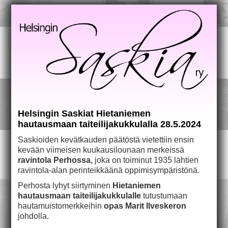
Helsingin Saskiat Hietaniemen
hautausmaan taiteilijakukkulalla 28.5.2024
Saskioiden kevätkauden päätöstä vietettiin ensin
kevään viimeisen kuukausilounaan merkeissä
ravintola Perhossa,
joka on toiminut 1935 lähtien
ravintola-alan perinteikkäänä oppimisympäristönä.
Perhosta lyhyt siirtyminen
Hietaniemen
hautausmaan taiteilijakukkulalle
tutustumaan
hautamuistomerkkeihin
opas
Marit Ilveskeron
johdolla.