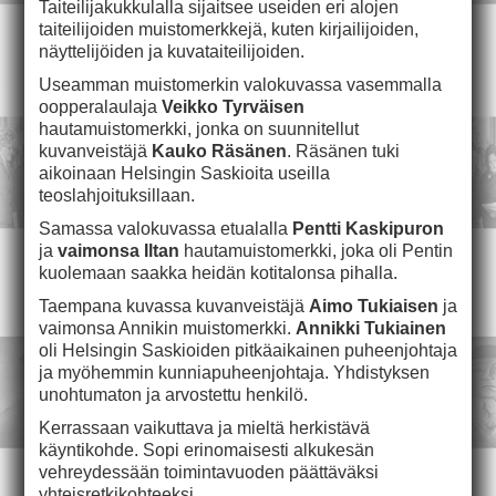
Taiteilijakukkulalla sijaitsee useiden eri alojen
taiteilijoiden muistomerkkejä, kuten kirjailijoiden,
näyttelijöiden ja kuvataiteilijoiden.
Useamman muistomerkin valokuvassa vasemmalla
oopperalaulaja
Veikko Tyrväisen
hautamuistomerkki, jonka on suunnitellut
kuvanveistäjä
Kauko Räsänen
. Räsänen tuki
aikoinaan Helsingin Saskioita useilla
teoslahjoituksillaan.
Samassa valokuvassa etualalla
Pentti Kaskipuron
ja
vaimonsa Iltan
hautamuistomerkki, joka oli Pentin
kuolemaan saakka heidän kotitalonsa pihalla.
Taempana kuvassa kuvanveistäjä
Aimo Tukiaisen
ja
vaimonsa Annikin muistomerkki.
Annikki Tukiainen
oli Helsingin Saskioiden pitkäaikainen puheenjohtaja
ja myöhemmin kunniapuheenjohtaja. Yhdistyksen
unohtumaton ja arvostettu henkilö.
Kerrassaan vaikuttava ja mieltä herkistävä
käyntikohde. Sopi erinomaisesti alkukesän
vehreydessään toimintavuoden päättäväksi
yhteisretkikohteeksi.