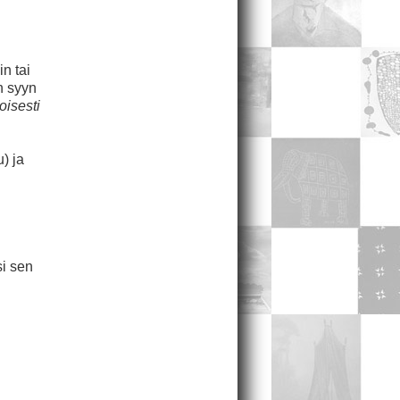
n tai
n syyn
oisesti
) ja
si sen