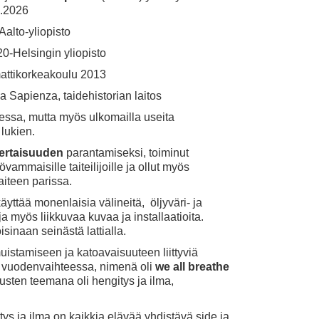
5.2026
Aalto-yliopisto
0-Helsingin yliopisto
attikorkeakoulu 2013
 Sapienza, taidehistorian laitos
essa, mutta myös ulkomailla useita
 lukien.
ertaisuuden
parantamiseksi, toiminut
ammaisille taiteilijoille ja ollut myös
aiteen parissa.
äyttää monenlaisia välineitä, öljyväri- ja
ja myös liikkuvaa kuvaa ja installaatioita.
oisinaan seinästä lattialla.
muistamiseen ja katoavaisuuteen liittyviä
me vuodenvaihteessa, nimenä oli
we all breathe
usten teemana oli hengitys ja ilma,
ys ja ilma on kaikkia elävää yhdistävä side ja