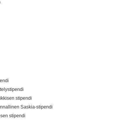
ä
pendi
telystipendi
kkisen stipendi
nallinen Saskia-stipendi
sen stipendi