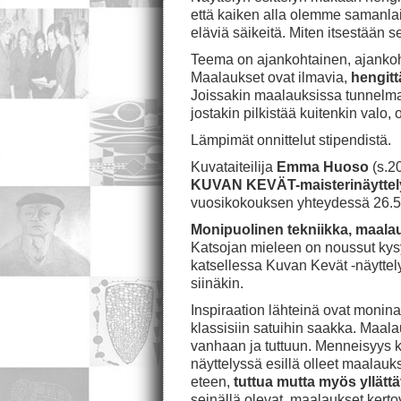
että kaiken alla olemme samanlais
eläviä säikeitä. Miten itsestään
Teema on ajankohtainen, ajanko
Maalaukset ovat ilmavia,
hengittä
Joissakin maalauksissa tunnelma
jostakin pilkistää kuitenkin valo, 
Lämpimät onnittelut stipendistä.
Kuvataiteilija
Emma Huoso
(s.2
KUVAN KEVÄT-maisterinäyttel
vuosikokouksen yhteydessä 26.
Monipuolinen tekniikka, maalaus
Katsojan mieleen on noussut ky
katsellessa Kuvan Kevät -näyttely
siinäkin.
Inspiraation lähteinä ovat monin
klassisiin satuihin saakka. Maala
vanhaan ja tuttuun. Menneisyys 
näyttelyssä esillä olleet maalau
eteen,
tuttua mutta myös yllätt
seinällä olevat maalaukset kerto