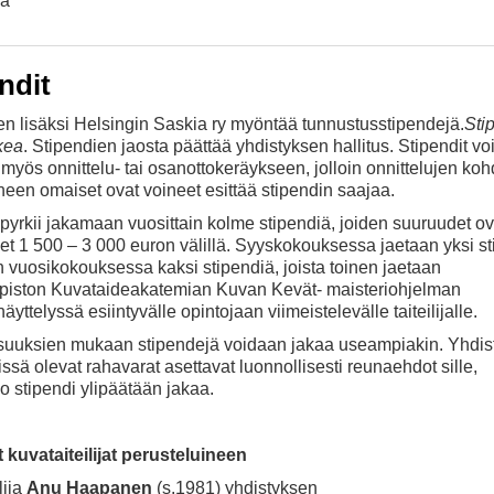
la
ndit
en lisäksi Helsingin Saskia ry myöntää tunnustusstipendejä.
Sti
kea
. Stipendien jaosta päättää yhdistyksen hallitus. Stipendit vo
myös onnittelu- tai osanottokeräykseen, jolloin onnittelujen koh
een omaiset ovat voineet esittää stipendin saajaa.
pyrkii jakamaan vuosittain kolme stipendiä, joiden suuruudet ov
et 1 500 – 3 000 euron välillä. Syyskokouksessa jaetaan yksi st
 vuosikokouksessa kaksi stipendiä, joista toinen jaetaan
opiston Kuvataideakatemian Kuvan Kevät- maisteriohjelman
äyttelyssä esiintyvälle opintojaan viimeistelevälle taiteilijalle.
suuksien mukaan stipendejä voidaan jakaa useampiakin. Yhdis
issä olevat rahavarat asettavat luonnollisesti reunaehdot sille,
 stipendi ylipäätään jakaa.
kuvataiteilijat perusteluineen
lija
Anu Haapanen
(s.1981) yhdistyksen