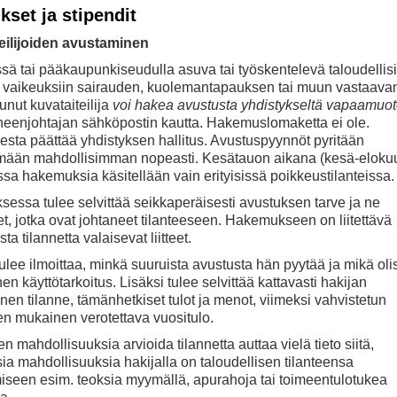
kset ja stipendit
eilijoiden avustaminen
sä tai pääkaupunkiseudulla asuva tai työskentelevä taloudellisii
n vaikeuksiin sairauden, kuolemantapauksen tai muun vastaava
tunut kuvataiteilija
voi hakea avustusta yhdistykseltä vapaamuot
heenjohtajan sähköpostin kautta. Hakemuslomaketta ei ole.
sta päättää yhdistyksen hallitus. Avustuspyynnöt pyritään
emään mahdollisimman nopeasti. Kesätauon aikana (kesä-elokuu
sa hakemuksia käsitellään vain erityisissä poikkeustilanteissa.
essa tulee selvittää seikkaperäisesti avustuksen tarve ja ne
t, jotka ovat johtaneet tilanteeseen. Hakemukseen on liitettävä
sta tilannetta valaisevat liitteet.
ulee ilmoittaa, minkä suuruista avustusta hän pyytää ja mikä oli
nen käyttötarkoitus. Lisäksi tulee selvittää kattavasti hakijan
inen tilanne, tämänhetkiset tulot ja menot, viimeksi vahvistetun
en mukainen verotettava vuositulo.
en mahdollisuuksia arvioida tilannetta auttaa vielä tieto siitä,
ia mahdollisuuksia hakijalla on taloudellisen tilanteensa
iseen esim. teoksia myymällä, apurahoja tai toimeentulotukea