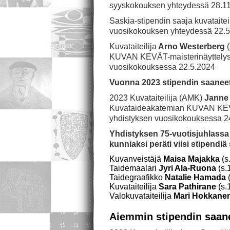
syyskokouksen yhteydessä 28.1
Saskia-stipendin saaja kuvataitei
vuosikokouksen yhteydessä 22.
Kuvataiteilija
Arno Westerberg
(
KUVAN KEVÄT-maisterinäyttelyst
vuosikokouksessa 22.5.2024
Vuonna 2023 stipendin saaneet k
2023 Kuvataiteilija (AMK)
Janne 
Kuvataideakatemian KUVAN KEVÄT
yhdistyksen vuosikokouksessa 2
Yhdistyksen 75-vuotisjuhlassa 
kunniaksi peräti viisi stipendiä s
Kuvanveistäjä
Maisa Majakka
(s
Taidemaalari
Jyri Ala-Ruona
(s.
Taidegraafikko
Natalie Hamada
(
Kuvataiteilija
Sara Pathirane
(s.
Valokuvataiteilija
Mari Hokkane
Aiemmin stipendin saanee