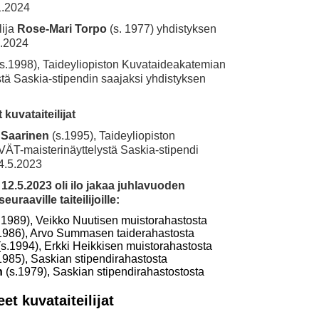
1.2024
lija
Rose-Mari Torpo
(s. 1977) yhdistyksen
5.2024
s.1998), Taideyliopiston Kuvataideakatemian
ä Saskia-stipendin saajaksi yhdistyksen
uvataiteilijat
Saarinen
(s.1995), Taideyliopiston
-maisterinäyttelystä Saskia-stipendi
4.5.2023
12.5.2023 oli ilo jakaa juhlavuoden
euraaville taiteilijoille:
.1989), Veikko Nuutisen muistorahastosta
1986), Arvo Summasen taiderahastosta
s.1994), Erkki Heikkisen muistorahastosta
1985), Saskian stipendirahastosta
n
(s.1979), Saskian stipendirahastostosta
t kuvataiteilijat