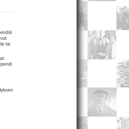
pendiä
ivat
de tai
at
ipendi
tyksen