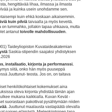
ta, hengittävää lihaa, ilmassa ja ilmasta
 selvää ja kuinka usein unohdamme sen.
htaisempi kuin ehkä koskaan aikaisemmin.
viä kuin pilviä
taivaalla ja myös keveitä.
 on tummahko, jollakin tapaa uhkaava, mutta
olet antanut
toivolle mahdollisuuden
.
001) Taideyliopiston Kuvataideakatemian
ystä
Saskia-stipendin saajaksi yhdistyksen
5.2026
, installaatio, kirjonta ja performanssi.
symys siitä, onko hän myös puuseppä
ssä Juuttunut- teosta. Jos on, on taitava
aiset henkilökohtaiset kokemukset aina
uksissa oleva kirjonta yhdistää tämän ajan
kulkee mukana kaikkialla. Kuvan Kevät -
kset suorastaan pakottivat pysähtymään niiden
ävää
. Juuttunut maalausta vastapäätä olevalla
vat naisen elämästä. Mielenkiintoinen tapa