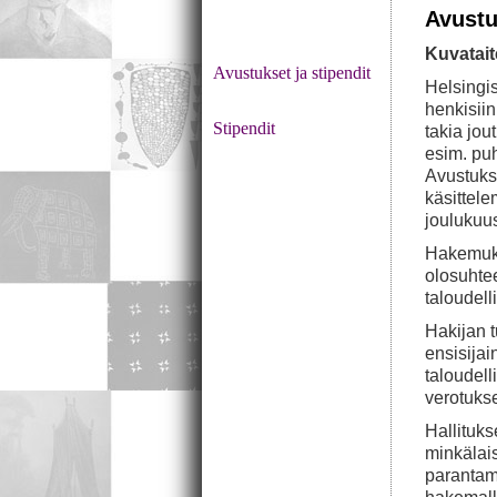
Avustu
Kuvatait
Avustukset ja stipendit
Helsingis
henkisii
Stipendit
takia jou
esim. pu
Avustukse
käsittel
joulukuus
Hakemuks
olosuhtee
taloudelli
Hakijan t
ensisijai
taloudell
verotuks
Hallituks
minkälais
parantam