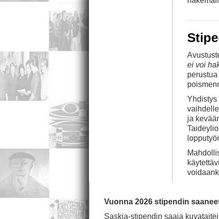
hakemal
Stipe
Avustust
ei voi ha
perustua 
poismenn
Yhdistys 
vaihdelle
ja kevään
Taideyli
lopputyön
Mahdolli
käytettäv
voidaanko
Vuonna 2026 stipendin saaneet 
Saskia-stipendin saaja kuvataitei