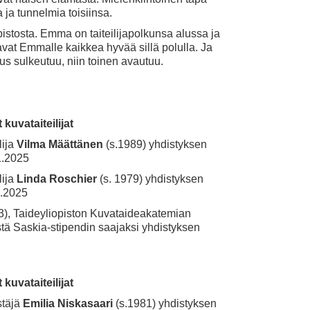
ta ja tunnelmia toisiinsa.
istosta. Emma on taiteilijapolkunsa alussa ja
avat Emmalle kaikkea hyvää sillä polulla. Ja
skus sulkeutuu, niin toinen avautuu.
uvataiteilijat
lija
Vilma Määttänen
(s.1989) yhdistyksen
1.2025
lija
Linda Roschier
(s. 1979) yhdistyksen
5.2025
3), Taideyliopiston Kuvataideakatemian
ä Saskia-stipendin saajaksi yhdistyksen
uvataiteilijat
stäjä
Emilia Niskasaari
(s.1981) yhdistyksen