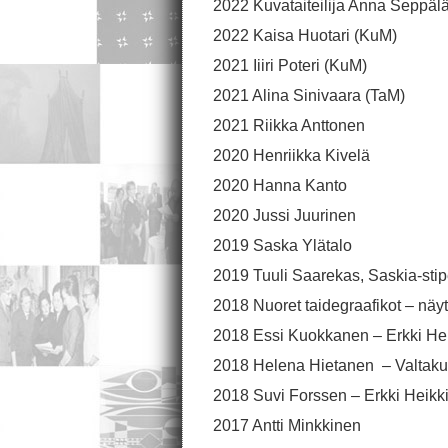
2022 Kuvataiteilija Anna Seppäl
2022 Kaisa Huotari (KuM)
2021 Iiiri Poteri (KuM)
2021 Alina Sinivaara (TaM)
2021 Riikka Anttonen
2020 Henriikka Kivelä
2020 Hanna Kanto
2020 Jussi Juurinen
2019 Saska Ylätalo
2019 Tuuli Saarekas, Saskia-sti
2018 Nuoret taidegraafikot – näyt
2018 Essi Kuokkanen – Erkki Hei
2018 Helena Hietanen – Valtakun
2018 Suvi Forssen – Erkki Heikki
2017 Antti Minkkinen