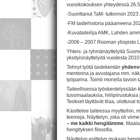
vuosikokouksen yhteydessä 26.
-Suorittanut TaM- tutkinnon 2023 
-FM taidehistoria pääaineena 202
-Kuvataiteilija AMK, Lahden amm
-2006 – 2007 Rooman yliopisto La
Yhteis- ja ryhmänäyttelyitä Suom
yksityisnäyttelyitä vuodesta 2010
Tehnyt työtä taidekentän
yhdenv
mentorina ja avustajana mm. näköv
työparina. Toimii monella tavoin t
Taiteellisessa työskentelyssään k
tussimaalauksia, hiilipiirustuksia 
Teokset täyttävät tilaa, ulottuvat t
Käsittelee taiteessa myytteihin, 
teemoja. Näyttelyn, joka oli vii
– me kaikki hengitämme
. Maala
hengityksen filosofia.
Näyttelyn esittelyn mukaan hengit