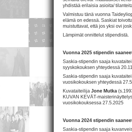
yhdistää erilaisia asioita/ tilantei
Valmistuu tänä vuonna Taideyliop
elämä on edessä. Saskiat toivott
muistuttavat, että jos yksi ovi jo
Lämpimät onnittelut stipendistä.
Vuonna 2025 stipendin saaneet k
Saskia-stipendin saaja kuvataitei
syyskokouksen yhteydessä 20.1
Saskia-stipendin saaja kuvataitei
vuosikokouksen yhteydessä 27.
Kuvataiteilija
Jone Mutka
(s.199
KUVAN KEVÄT-maisterinäyttelyst
vuosikokouksessa 27.5.2025
Vuonna 2024 stipendin saaneet k
Saskia-stipendin saaja kuvanvei