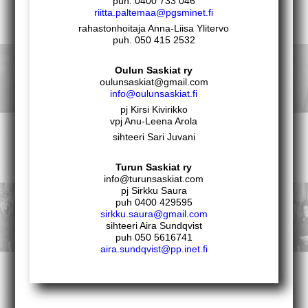
puh. 0400 733 046
riitta.paltemaa@pgsminet.fi
rahastonhoitaja Anna-Liisa Ylitervo
puh. 050 415 2532
Oulun Saskiat ry
oulunsaskiat@gmail.com
info@oulunsaskiat.fi
pj Kirsi Kivirikko
vpj Anu-Leena Arola
sihteeri Sari Juvani
Turun Saskiat ry
info@turunsaskiat.com
pj Sirkku Saura
puh 0400 429595
sirkku.saura@gmail.com
sihteeri Aira Sundqvist
puh 050 5616741
aira.sundqvist@pp.inet.fi