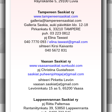
Räyriskäntie 5, 29100 Luvia
Tampereen Saskiat ry
www.tampereensaskiat.com
galleria@tampereensaskiat.com
Galleria Saskia, auki päivittäin klo. 12-18
Pirkankatu 6, 33210 TAMPERE
puh. 03 223 0812
pj Elina Tawast
040 7770 093
/ elina.tawast@gmail.com
sihteeri Kirsi Kaivanto
040 5672 831
Vaasan Saskiat ry
www.vaasansaskiat.suntuubi.com
pj Christina Gustafsson
saskiat.puheenjohtaja(at)gmail.com
sihteeri Pirketta Levón
vaasan.saskiat(at)gmail.com
Levóninkatu 15 as 5, 65200 Vaasa
Lappeenrannan Saskiat ry
pj Riitta Paltemaa
Rantaniitynkatu 39, 53850 Lappeenranta