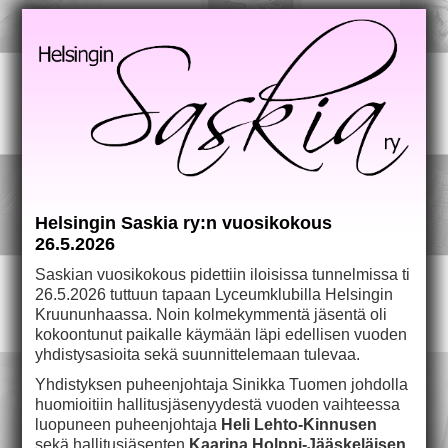
Helsingin Saskia ry:n vuosikokous
26.5.2026
Saskian vuosikokous pidettiin iloisissa tunnelmissa ti
26.5.2026 tuttuun tapaan Lyceumklubilla Helsingin
Kruununhaassa. Noin kolmekymmentä jäsentä oli
kokoontunut paikalle käymään läpi edellisen vuoden
yhdistysasioita sekä suunnittelemaan tulevaa.
Yhdistyksen puheenjohtaja Sinikka Tuomen johdolla
huomioitiin hallitusjäsenyydestä vuoden vaihteessa
luopuneen puheenjohtaja
Heli Lehto-Kinnusen
sekä hallitusjäsenten
Kaarina Holppi-Jääskeläisen