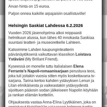
Arvan hinta on 15 euroa.
Paljon onnea kaikille arpajaisiin osallistuville!
Helsingin Saskiat Lahdessa 6.2.2026
Vuoden 2026 jäsenohjelma alkoi reippaasti
helmikuun alussa, kun lähes 40 innokasta Saskiaa
suuntasi teatteri- ja museoretkelle Lahteen.
Katsoimme Lahden kaupunginteatterin
päivänäytöksenä vaikuttavan klassikon
Loistava
Ystäväni
(My Brillant Friend).
Kyseessä on monelle tuttu italialaisen
Elena
Ferrante’s Napoli-romaanisarjaan
perustuva teos,
joka tuli joitakin vuosia sitten myös koskettavana tv-
sarjana. Tarina kertoo kahden ystävyksen Lenun ja
Lilan elinikäisesta ja vaikeastakin ystävyydestä
sijoittuen pääosin sodan jälkeiseen Napolin köyhään
ja rankan elämän kortteliin.
Ohjauksesta vastaa Anna-Elina Lyytikäinen, joka on
onnistunut tiivistämään vajaaseen kolmeen tuntiin