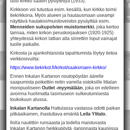
uusi kirkko saatiin pystytettyä (1933).
Kirkkoon voi tutustua esim. kesällä, kun kirkko toimii
tiekirkkona. Myös alueen ja hautausmaan useampi
näyttävä hautakivi/muistoveistos pysäyttää esim.
Menneiden sukupolvien muistomerkki
, joka kertoo
tarinaa, miten kirkon peruskorjauksen (1920-1925)
yhteydessä kirkon lattian alta siirrettiin loput vainajat
tuolle paikalle.
Kirkosta ja ajankohtaisista tapahtumista löytyy tietoa
verkkosivuilta:
https://www.tiekirkot.fi/kirkot/saaksmaen-kirkko/
Ennen Inkalan Kartanon noutopöydän äärelle
saapumista poikettiin reitin varrella ostoksille Iittalan
monipuoliseen
Outlet -myymälään
, joka on edelleen
avoinna huolimatta lasimuseon sulkeutumisesta
toukokuun alussa.
Inkalan Kartanolla
Hattulassa vastassa odotti paikan
pitkäaikainen, ihastuttava emäntä
Leila Ylitalo.
Ilolla nautittiin runsaasta ja todella maistuvasta
Inkalan Kartanon herkkupöytä -tarjonnasta kauniissa