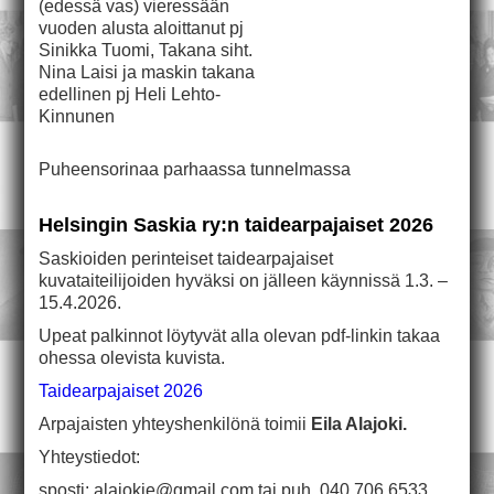
(edessä vas) vieressään
vuoden alusta aloittanut pj
Sinikka Tuomi, Takana siht.
Nina Laisi ja maskin takana
edellinen pj Heli Lehto-
Kinnunen
Puheensorinaa parhaassa tunnelmassa
Helsingin Saskia ry:n taidearpajaiset 2026
Saskioiden perinteiset taidearpajaiset
kuvataiteilijoiden hyväksi on jälleen käynnissä 1.3. –
15.4.2026.
Upeat palkinnot löytyvät alla olevan pdf-linkin takaa
ohessa olevista kuvista.
Taidearpajaiset 2026
Arpajaisten yhteyshenkilönä toimii
Eila Alajoki.
Yhteystiedot:
sposti: alajokie@gmail.com tai puh. 040 706 6533