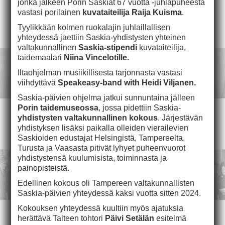
jonka jälkeen Porin Saskiat 67 vuotta -juhlapuheesta
vastasi porilainen
kuvataiteilija Raija Kuisma
.
Tyylikkään kolmen ruokalajin juhlaillallisen
yhteydessä jaettiin Saskia-yhdistysten yhteinen
valtakunnallinen
Saskia-stipendi
kuvataiteilija,
taidemaalari
Niina Vincelotille.
Iltaohjelman musiikillisesta tarjonnasta vastasi
viihdyttävä
Speakeasy-band with Heidi Viljanen.
Saskia-päivien ohjelma jatkui sunnuntaina jälleen
Porin taidemuseossa
, jossa pidettiin Saskia-
yhdistysten valtakunnallinen kokous
. Järjestävän
yhdistyksen lisäksi paikalla olleiden vierailevien
Saskioiden edustajat Helsingistä, Tampereelta,
Turusta ja Vaasasta pitivät lyhyet puheenvuorot
yhdistystensä kuulumisista, toiminnasta ja
painopisteistä.
Edellinen kokous oli Tampereen valtakunnallisten
Saskia-päivien yhteydessä kaksi vuotta sitten 2024.
Kokouksen yhteydessä kuultiin myös ajatuksia
herättävä Taiteen tohtori
Päivi Setälän
esitelmä