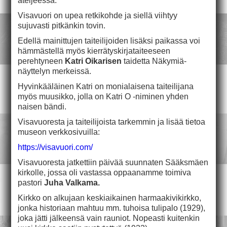
ateljeessa.
Visavuori on upea retkikohde ja siellä viihtyy
sujuvasti pitkänkin tovin.
Edellä mainittujen taiteilijoiden lisäksi paikassa voi
hämmästellä myös kierrätyskirjataiteeseen
perehtyneen
Katri Oikarisen
taidetta Näkymiä-
näyttelyn merkeissä.
Hyvinkääläinen Katri on monialaisena taiteilijana
myös muusikko, jolla on Katri O -niminen yhden
naisen bändi.
Visavuoresta ja taiteilijoista tarkemmin ja lisää tietoa
museon verkkosivuilla:
https://visavuori.com/
Visavuoresta jatkettiin päivää suunnaten Sääksmäen
kirkolle, jossa oli vastassa oppaanamme toimiva
pastori
Juha Valkama.
Kirkko on alkujaan keskiaikainen harmaakivikirkko,
jonka historiaan mahtuu mm. tuhoisa tulipalo (1929),
joka jätti jälkeensä vain rauniot. Nopeasti kuitenkin