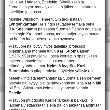
Kallelan, Halosen, Edefeltin, Sibeliuksen ja
Järnefeltin ym. merkityksellisen jälkensä jättäneen
taiteilijan joukossa.
Monille Wikström lienee tutuin teoksistaan
Lyhdynkantajat
Helsingin rautatieasemalla sekä
J.V. Snellmanin
patsaasta Suomen Pankin edustalla
Helsingin Kruununhaassa, mutta paljon myös muuta
on hänen luovuutensa kautta syntynyt.
Visavuoresta löytyy myös taiteilija, professori,
pilapiirtäjänä monelle tutun
Kari Suomalaisen
(1920-1999) paviljonki, jossa kierrettiin opastuksen
jälkeen omatoimisesti tutustuen hänen
elämäntyöhönsä mm.
Kylmää kyytiä –
Kari
Suomalaisen
pilapiirroksia- näyttelyn välityksellä.
Mielenkiintoista elämäntarinaa Suomalaisen perheen
historiasta löytyy jo siitä lähtökohdasta, että
Karin äiti
oli Emil Wikströmin kolmesta tyttärestä vanhin
Estelle
.
Visavuori muodostui Karille tärkeäksi paikaksi jo
lapsena viettäessään siellä paljon aikaansa äidinisän