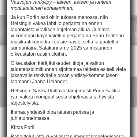
Vauvojen värikylpy – taiteen, tieteen ja tunteen
moniulotteinen kohtaaminen.
Ja kun Poriin asti oltiin tulossa menossa, niin
Helsingin väkeä lähti jo perjantaina ennen
lauantaista virallisen ohjelman alkua. Juhlava
viikonloppu käynnistettiin perjantaina Porin Teatterin
musikaalikomedia Tootsie-näytöksellä ja päätettiin
sunnuntaina Satakunnan v. 2025 valmistuneen
oikeustalon uusiin tiloihin.
Oikeustalon käräjäoikeuden tiloja ja valtion
taideteostoimikunnan sijoittamaa taidetta esitteli vielä
jaksavalle retkiväelle oman yhdistyksemme jäsen
laamanni Jaana Helander.
Helsingin Saskiat kiittävät lämpimästi Porin Saskia
ry:n väkeä monipuolisesta ohjelmasta ja hyvistä
järjestelyistä.
Ihanaa yhdessä oloa taiteen parissa ja
juhlatunnelmassa.
Kiitos Pori!
Pahoittelut, että kuvat eivät siirtyneet kronologisessa