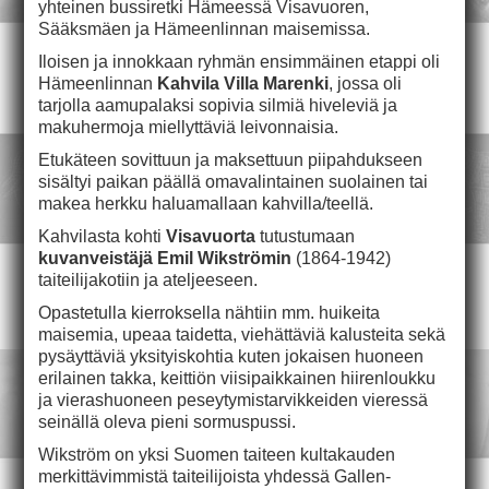
yhteinen bussiretki Hämeessä Visavuoren,
Sääksmäen ja Hämeenlinnan maisemissa.
Iloisen ja innokkaan ryhmän ensimmäinen etappi oli
Hämeenlinnan
Kahvila Villa Marenki
, jossa oli
tarjolla aamupalaksi sopivia silmiä hiveleviä ja
makuhermoja miellyttäviä leivonnaisia.
Etukäteen sovittuun ja maksettuun piipahdukseen
sisältyi paikan päällä omavalintainen suolainen tai
makea herkku haluamallaan kahvilla/teellä.
Kahvilasta kohti
Visavuorta
tutustumaan
kuvanveistäjä Emil Wikströmin
(1864-1942)
taiteilijakotiin ja ateljeeseen.
Opastetulla kierroksella nähtiin mm. huikeita
maisemia, upeaa taidetta, viehättäviä kalusteita sekä
pysäyttäviä yksityiskohtia kuten jokaisen huoneen
erilainen takka, keittiön viisipaikkainen hiirenloukku
ja vierashuoneen peseytymistarvikkeiden vieressä
seinällä oleva pieni sormuspussi.
Wikström on yksi Suomen taiteen kultakauden
merkittävimmistä taiteilijoista yhdessä Gallen-