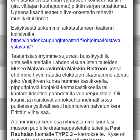
(sis. väliajan kuohujuomat) pitkän sarjan tapahtumat.
Upeana lisänä teatterin live-orkesterin rehevät
musiikkitulkinnat.
Esityksestä tarkemmin aikatauluineen teatterin
kotisivuilla:
https://lahdenkaupunginteatteri.fi/ohjelma/loistava-
ystavani/
?
Teatterista siirryimme sujuvasti bussikyydillä
yhteiselle aterialle Lahden visuaalisten taiteiden
Museo
Malvan ravintola Malskin Bistroon
, jossa
ehdimme hyvin nauttia etukäteen tilaamamme ateriat,
joko Vesijärven kuhaa hummerikastikkeella,
pippuripihviä konjakki-kermakastikkeella tai
kantarellirisottoa paahdetulla vuohenjuustolla. Oli
kauniit ja maistuvat annokset tunnelmallisissa
puitteissa ystävällisesti huomioivan palvelun kera.
Erittäin viihtyisää.
Aterioinnin jälkeen osa ryhmästämme suuntasi
museon puolelle draamaopastetulle taiteilija
Pasi
Rauhalan l
uomalle
TYPE 3
– kierrokselle. Kyse on