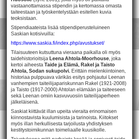
vastaanottamassa stipendin ja kertomassa omasta
taiteestaan ja työskentelystään esitellen kuvia
teoksistaan.
Stipendiaateista lisää stipendiperusteluineen
Saskian kotisivuilla:
https://www.saskia.fi/index.php/avustukset/
Tilaisuuteen kutsuttuna vieraana paikalla oli myös
taidehistorioitsija
Leena Ahtola-Moorhouse
, joka
kertoi aiheesta
Taide ja Elämä, Rakel ja Taisto
Ahtola, Sodan sukupolvi.
Erittäin mielenkiintoinen,
historiaa pulppuava värikäs esitys pohjautui Leenan
vanhempien taiteilijapariskunnan Rakel (1921-2008)
ja Taisto (1917-2000) Ahtolan elämään ja taiteeseen
sekä Leenan omiin kasvuvuosiin taiteilijaperheen
jälkeläisenä.
Saskiat kiittävät illan upeita vieraita erinomaisen
kiinnostavista kuulumisista ja tarinoista. Kiitokset
myös illan herkullisesta tarjoilusta yhdistyksen
kestitystoimikunnan toimeliaalle kuusikolle.