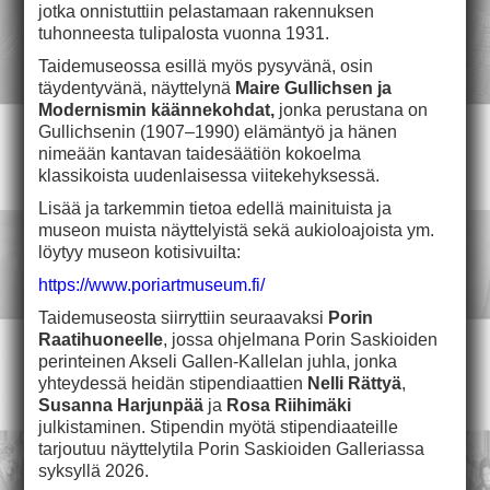
jotka onnistuttiin pelastamaan rakennuksen
tuhonneesta tulipalosta vuonna 1931.
Taidemuseossa esillä myös pysyvänä, osin
täydentyvänä, näyttelynä
Maire Gullichsen ja
Modernismin käännekohdat
,
jonka perustana on
Gullichsenin (1907–1990) elämäntyö ja hänen
nimeään kantavan taidesäätiön kokoelma
klassikoista uudenlaisessa viitekehyksessä.
Lisää ja tarkemmin tietoa edellä mainituista ja
museon muista näyttelyistä sekä aukioloajoista ym.
löytyy museon kotisivuilta:
https://www.poriartmuseum.fi/
Taidemuseosta siirryttiin seuraavaksi
Porin
Raatihuoneelle
, jossa ohjelmana Porin Saskioiden
perinteinen Akseli Gallen-Kallelan juhla, jonka
yhteydessä heidän stipendiaattien
Nelli Rättyä
,
Susanna Harjunpää
ja
Rosa Riihimäki
julkistaminen. Stipendin myötä stipendiaateille
tarjoutuu näyttelytila Porin Saskioiden Galleriassa
syksyllä 2026.