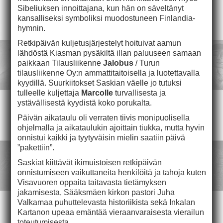
Sibeliuksen innoittajana, kun hän on säveltänyt
kansalliseksi symboliksi muodostuneen Finlandia-
hymnin.
Retkipäivän kuljetusjärjestelyt hoituivat aamun
lähdöstä Kiasman pysäkiltä illan paluuseen samaan
paikkaan Tilausliikenne
Jalobus
/ Turun
tilausliikenne Oy:n ammattitaitoisella ja luotettavalla
kyydillä. Suurkiitokset Saskian väelle jo tutuksi
tulleelle kuljettaja
Marcolle
turvallisesta ja
ystävällisestä kyydistä koko porukalta.
Päivän aikataulu oli verraten tiivis monipuolisella
ohjelmalla ja aikataulukin ajoittain tiukka, mutta hyvin
onnistui kaikki ja tyytyväisin mielin saatiin päivä
”pakettiin”.
Saskiat kiittävät ikimuistoisen retkipäivän
onnistumiseen vaikuttaneita henkilöitä ja tahoja kuten
Visavuoren oppaita taitavasta tietämyksen
jakamisesta, Sääksmäen kirkon pastori Juha
Valkamaa puhuttelevasta historiikista sekä Inkalan
Kartanon upeaa emäntää vieraanvaraisesta vierailun
toteutumisesta.