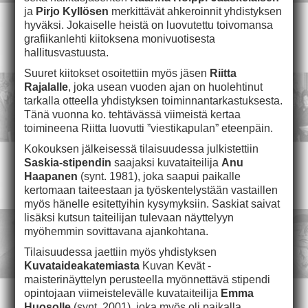
ja
Pirjo Kyllösen
merkittävät ahkeroinnit yhdistyksen
hyväksi. Jokaiselle heistä on luovutettu toivomansa
grafiikanlehti kiitoksena monivuotisesta
hallitusvastuusta.
Suuret kiitokset osoitettiin myös jäsen
Riitta
Rajalalle
, joka usean vuoden ajan on huolehtinut
tarkalla otteella yhdistyksen toiminnantarkastuksesta.
Tänä vuonna ko. tehtävässä viimeistä kertaa
toimineena Riitta luovutti ”viestikapulan” eteenpäin.
Kokouksen jälkeisessä tilaisuudessa julkistettiin
Saskia-stipendin
saajaksi kuvataiteilija
Anu
Haapanen
(synt. 1981), joka saapui paikalle
kertomaan taiteestaan ja työskentelystään vastaillen
myös hänelle esitettyihin kysymyksiin. Saskiat saivat
lisäksi kutsun taiteilijan tulevaan näyttelyyn
myöhemmin sovittavana ajankohtana.
Tilaisuudessa jaettiin myös yhdistyksen
Kuvataideakatemiasta
Kuvan Kevät -
maisterinäyttelyn perusteella myönnettävä stipendi
opintojaan viimeistelevälle kuvataiteilija
Emma
Huosolle
(synt. 2001), joka myös oli paikalla