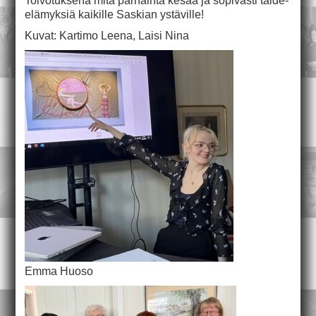
Toivotuksena mitä parhainta kesää ja sopivasti taide-
elämyksiä kaikille Saskian ystäville!
Kuvat: Kartimo Leena, Laisi Nina
Emma Huoso