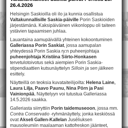
26.4.2026
Helsingin Saskioilla oli ilo ja kunnia osallistua
Valtakunnallisille Saskia-päiville
Porin Saskioiden
järjestämänä. Kaksipäiväinen viikonloppu oli taiteen
ystävien tapaamisen juhlaa.
Lauantaina aamupäivällä yhteinen kokoontuminen
Galleriassa Porin Saskiat
, jossa aamupalan
yhteydessä Porin Saskia ry:n puheenjohtaja
puheenjohtaja Kristiina Siirto-Honkasen
tervetulotoivotus sekä aiempien Porin Saskia-
stipendiaattien kutsunäyttelyn
Silloin ja sen jälkeen
esittely.
Näytteillä on teoksia kuvataiteilijoilta:
Helena Laine,
Laura Lilja, Paavo Paunu, Nina Pörn ja Pasi
Vainionpää.
Näyttelyyn voi tutustua Galleriassa
14.5.2026 saakka.
Galleriasta siirryttiin
Porin taidemuseoon
, jossa mm.
Contra Conservatio
-ryhmänäyttely, jonka keskiössä
ovat
Akseli Gallen-Kallelan
Juséliuksen
mausoleumiin maalaaman kattofreskon jäänteet,