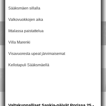
Sääksmäen sillalla
Valkovuokkojen aika
Iittalassa paistattelua
Villa Marenki
Visavuoresta upeat järvimaisemat
Kellotapuli Sääksmäellä
Valtakunnalliset Saskia-päivät Porissa 25.-