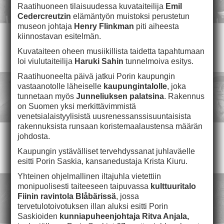
Raatihuoneen tilaisuudessa kuvataiteilija
Emil
Cedercreutzin
elämäntyön muistoksi perustetun
museon johtaja
Henry Flinkman
piti aiheesta
kiinnostavan esitelmän.
Kuvataiteen oheen musiikillista taidetta tapahtumaan
loi viulutaiteilija
Haruki Sahin
tunnelmoiva esitys.
Raatihuoneelta päivä jatkui Porin kaupungin
vastaanotolle läheiselle
kaupungintalolle
, joka
tunnetaan myös
Junneliuksen palatsina
. Rakennus
on Suomen yksi merkittävimmistä
venetsialaistyylisistä uusrenessanssisuuntaisista
rakennuksista runsaan koristemaalaustensa määrän
johdosta.
Kaupungin ystävälliset tervehdyssanat juhlaväelle
esitti Porin Saskia, kansanedustaja Krista Kiuru.
Yhteinen ohjelmallinen iltajuhla vietettiin
monipuolisesti taiteeseen taipuvassa
kulttuuritalo
Fiinin
ravintola Blåbärissä
, jossa
tervetulotoivotuksen illan aluksi esitti Porin
Saskioiden
kunniapuheenjohtaja Ritva Anjala,