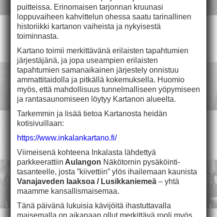
puitteissa. Erinomaisen tarjonnan kruunasi
loppuvaiheen kahvittelun ohessa saatu tarinallinen
historiikki kartanon vaiheista ja nykyisestä
toiminnasta.
Kartano toimii merkittävänä erilaisten tapahtumien
järjestäjänä, ja jopa useampien erilaisten
tapahtumien samanaikainen järjestely onnistuu
ammattitaidolla ja pitkällä kokemuksella. Huomio
myös, että mahdollisuus tunnelmalliseen yöpymiseen
ja rantasaunomiseen löytyy Kartanon alueelta.
Tarkemmin ja lisää tietoa Kartanosta heidän
kotisivuillaan:
https://www.inkalankartano.fi/
Viimeisenä kohteena Inkalasta lähdettyä
parkkeerattiin
Aulangon
Näkötornin pysäköinti-
tasanteelle, josta ”kiivettiin” ylös ihailemaan kaunista
Vanajaveden laaksoa / Lusikkaniemeä
– yhtä
maamme kansallismaisemaa.
Tänä päivänä lukuisia kävijöitä ihastuttavalla
maisemalla on aikanaan ollut merkittävä rooli myös