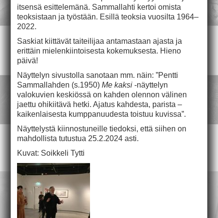
itsensä esittelemänä. Sammallahti kertoi omista
teoksistaan ja työstään. Esillä teoksia vuosilta 1964–
2022.
Saskiat kiittävät taiteilijaa antamastaan ajasta ja
erittäin mielenkiintoisesta kokemuksesta. Hieno
päivä!
Näyttelyn sivustolla sanotaan mm. näin: ”Pentti
Sammallahden (s.1950)
Me kaksi
-näyttelyn
valokuvien keskiössä on kahden olennon välinen
jaettu ohikiitävä hetki. Ajatus kahdesta, parista –
kaikenlaisesta kumppanuudesta toistuu kuvissa”.
Näyttelystä kiinnostuneille tiedoksi, että siihen on
mahdollista tutustua 25.2.2024 asti.
Kuvat: Soikkeli Tytti