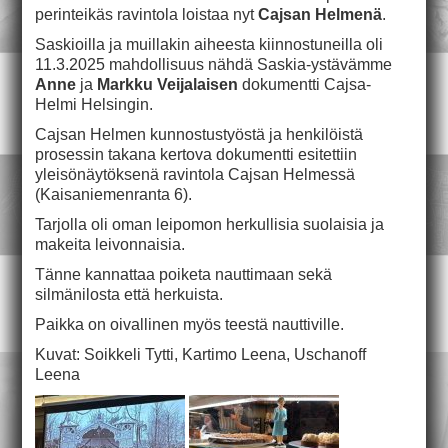
perinteikäs ravintola loistaa nyt
Cajsan Helmenä
.
Saskioilla ja muillakin aiheesta kiinnostuneilla oli
11.3.2025 mahdollisuus nähdä Saskia-ystävämme
Anne
ja
Markku Veijalaisen
dokumentti Cajsa-
Helmi Helsingin.
Cajsan Helmen kunnostustyöstä ja henkilöistä
prosessin takana kertova dokumentti esitettiin
yleisönäytöksenä ravintola Cajsan Helmessä
(Kaisaniemenranta 6).
Tarjolla oli oman leipomon herkullisia suolaisia ja
makeita leivonnaisia.
Tänne kannattaa poiketa nauttimaan sekä
silmänilosta että herkuista.
Paikka on oivallinen myös teestä nauttiville.
Kuvat: Soikkeli Tytti, Kartimo Leena, Uschanoff
Leena